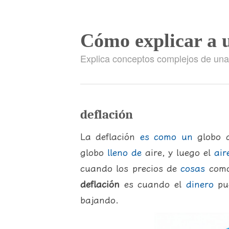
Cómo explicar a 
Explica conceptos complejos de un
deflación
La deflación
es
como
un
globo q
globo
lleno
de
aire, y luego el
air
cuando los precios de
cosas
como
deflación
es cuando el
dinero
pu
bajando.